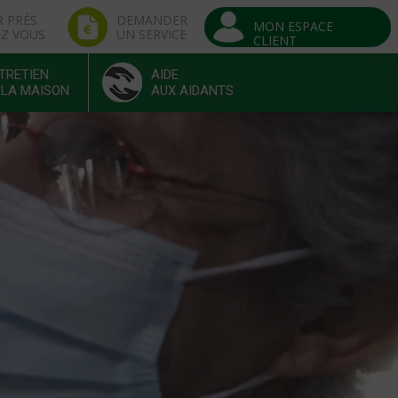
R PRÈS
DEMANDER
MON ESPACE
EZ VOUS
UN SERVICE
CLIENT
TRETIEN
AIDE
 LA MAISON
AUX AIDANTS