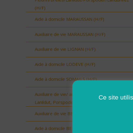
(H/F)
Aide à domicile MARAUSSAN (H/F)
Auxiliaire de vie MARAUSSAN (H/F)
Auxiliaire de vie LIGNAN (H/F)
Aide à domicile LODEVE (H/F)
Aide à domicile SOMAILS (H/F)
Auxiliaire de vie/ aide à domicile - Plourin, Brélès
Ce site util
Lanildut, Porspoder, Landunvez - CDI (H/F)
Auxiliaire de vie BEDARIEUX (H/F)
Aide à domicile BEDARIEUX (H/F)