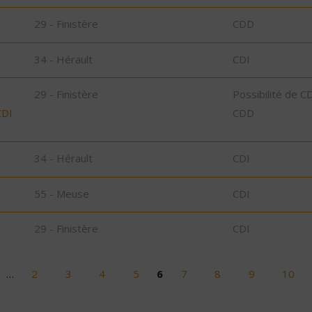
29 - Finistère
CDD
34 - Hérault
CDI
29 - Finistère
Possibilité de C
CDI
CDD
34 - Hérault
CDI
55 - Meuse
CDI
29 - Finistère
CDI
…
2
3
4
5
6
7
8
9
10