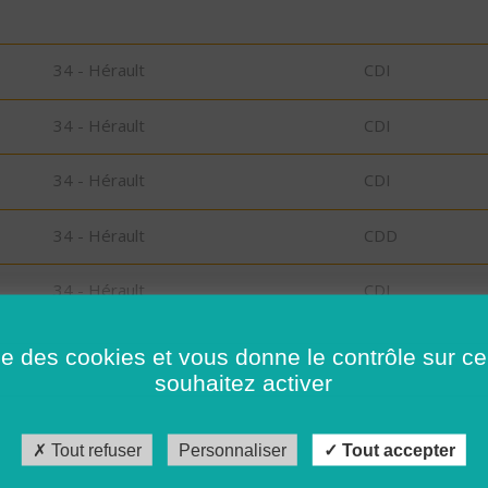
34 - Hérault
CDI
34 - Hérault
CDI
34 - Hérault
CDI
34 - Hérault
CDD
34 - Hérault
CDI
,
29 - Finistère
Possibilité de C
ise des cookies et vous donne le contrôle sur 
CDD
souhaitez activer
34 - Hérault
CDI
Tout refuser
Personnaliser
Tout accepter
34 - Hérault
CDI