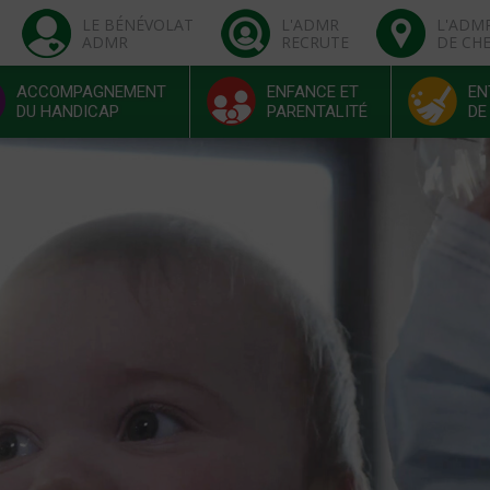
LE BÉNÉVOLAT
L'ADMR
L'ADM
ADMR
RECRUTE
DE CH
ACCOMPAGNEMENT
ENFANCE ET
EN
DU HANDICAP
PARENTALITÉ
DE