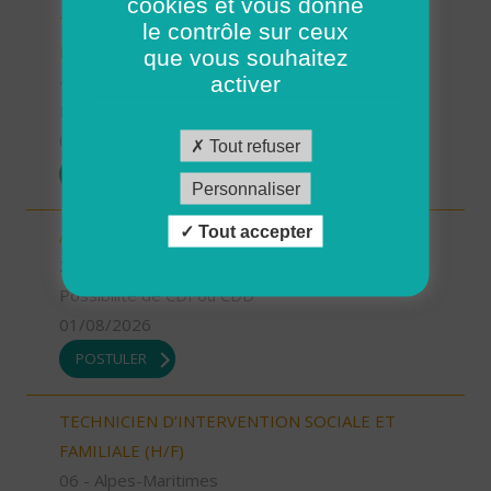
cookies et vous donne
TECHNICIEN D’INTERVENTION SOCIALE ET
le contrôle sur ceux
FAMILIALE (H/F)
que vous souhaitez
49 - Maine-et-Loire
activer
Possibilité de CDI ou CDD
01/08/2026
Tout refuser
POSTULER
Personnaliser
Tout accepter
AIDE SOIGNANT (H/F)
2A - Corse-du-Sud
Possibilité de CDI ou CDD
01/08/2026
POSTULER
TECHNICIEN D’INTERVENTION SOCIALE ET
FAMILIALE (H/F)
06 - Alpes-Maritimes