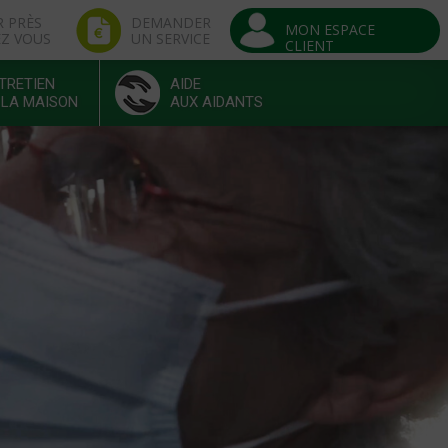
R PRÈS
DEMANDER
MON ESPACE
EZ VOUS
UN SERVICE
CLIENT
TRETIEN
AIDE
 LA MAISON
AUX AIDANTS