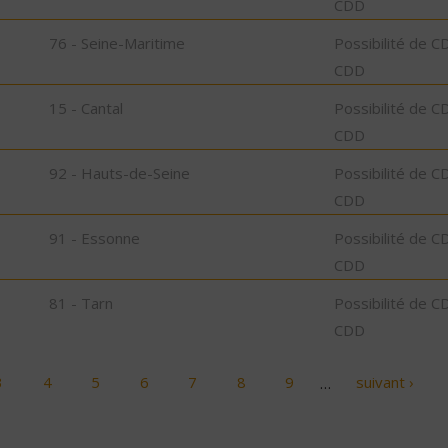
CDD
76 - Seine-Maritime
Possibilité de C
CDD
15 - Cantal
Possibilité de C
CDD
92 - Hauts-de-Seine
Possibilité de C
CDD
91 - Essonne
Possibilité de C
CDD
81 - Tarn
Possibilité de C
CDD
3
4
5
6
7
8
9
…
suivant ›