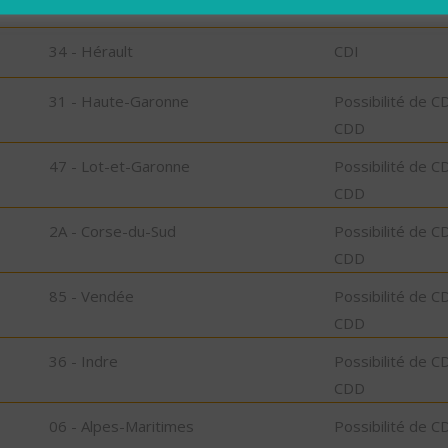
34 - Hérault
CDI
34 - Hérault
CDI
31 - Haute-Garonne
Possibilité de C
CDD
47 - Lot-et-Garonne
Possibilité de C
CDD
2A - Corse-du-Sud
Possibilité de C
CDD
85 - Vendée
Possibilité de C
CDD
36 - Indre
Possibilité de C
CDD
06 - Alpes-Maritimes
Possibilité de C