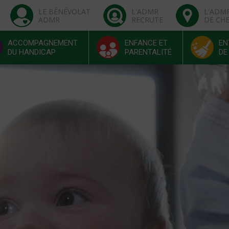
LE BÉNÉVOLAT
L'ADMR
L'ADM
ADMR
RECRUTE
DE CH
ACCOMPAGNEMENT
ENFANCE ET
EN
DU HANDICAP
PARENTALITÉ
DE