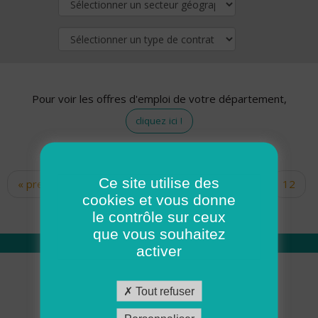
Pour voir les offres d'emploi de votre département,
cliquez ici !
Ce site utilise des
« premier
‹ précédent
…
10
11
12
Pages
cookies et vous donne
13
14
15
16
17
18
le contrôle sur ceux
que vous souhaitez
activer
Qui sommes nous
Tout refuser
Académie ADMR