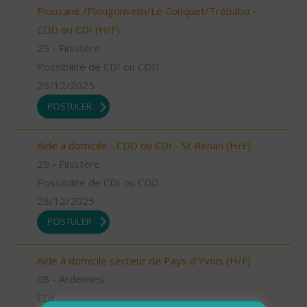
Plouzané /Plougonvelin/Le Conquet/Trébabu -
CDD ou CDI (H/F)
29 - Finistère
Possibilité de CDI ou CDD
26/12/2025
POSTULER
Aide à domicile - CDD ou CDI - St Renan (H/F)
29 - Finistère
Possibilité de CDI ou CDD
26/12/2025
POSTULER
Aide à domicile secteur de Pays d'Yvois (H/F)
08 - Ardennes
CDI