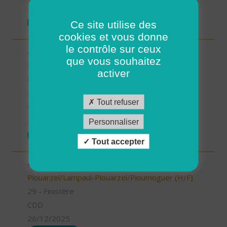
26/12/2025
POSTULER
Ce site utilise des
cookies et vous donne
le contrôle sur ceux
Aide à domicile/auxilliaire de vie - CDD OU CDI -
que vous souhaitez
Ploudalmézeau, Lampaul-Ploudalmézeau, St
activer
Pabu (H/F)
29 - Finistère
Tout refuser
CDD
26/12/2025
Personnaliser
POSTULER
Tout accepter
Aide à domicile - CDD ou CDI -
Plouarzel/Lampaul-Plouarzel/Ploumoguer (H/F)
29 - Finistère
CDD
26/12/2025