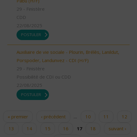
Pabu (H/F)
29 - Finistère
CDD
22/08/2025
POSTULER
Auxiliaire de vie sociale - Plourin, Brélès, Lanildut,
Porspoder, Landunvez - CDI (H/F)
29 - Finistère
Possibilité de CDI ou CDD
22/08/2025
POSTULER
« premier
‹ précédent
…
10
11
12
Pages
13
14
15
16
17
18
suivant ›