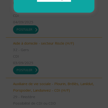
(H/F)
32 - Gers
CDI
04/09/2025
POSTULER
Aide à domicile - secteur Riscle (H/F)
32 - Gers
CDI
03/09/2025
POSTULER
Auxiliaire de vie sociale - Plourin, Brélès, Lanildut,
Porspoder, Landunvez - CDI (H/F)
29 - Finistère
Possibilité de CDI ou CDD