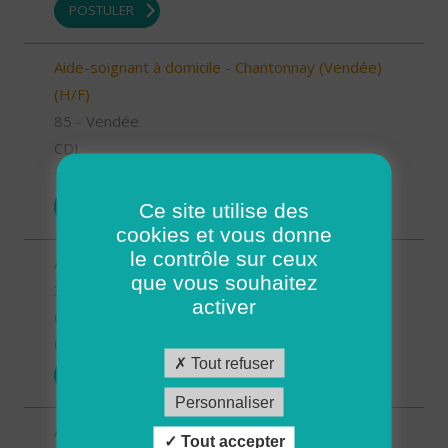
POSTULER
Aide-soignant à domicile - Chantonnay (Vendée)
(H/F)
85 - Vendée
CDI
10/09/2025
POSTULER
Ce site utilise des
cookies et vous donne
le contrôle sur ceux
Aide à domicile - secteur Beaumarchès (H/F)
que vous souhaitez
32 - Gers
activer
CDI
08/09/2025
Tout refuser
POSTULER
Personnaliser
Auxiliaire de vie sociale - secteur L'Isle Jourdain
Tout accepter