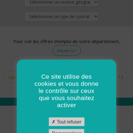
Pour voir les offres d'emploi de votre département,
cliquez ici !
Ce site utilise des
« premier
‹ précédent
…
10
11
12
Pages
cookies et vous donne
13
14
15
16
17
18
le contrôle sur ceux
que vous souhaitez
activer
Qui sommes nous
Tout refuser
Académie ADMR