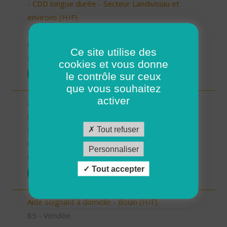
- CDD longue durée - Secteur Landivisiau et
environs (H/F)
29 - Finistère
CDD
Ce site utilise des
07/10/2025
cookies et vous donne
POSTULER
le contrôle sur ceux
que vous souhaitez
activer
Aide à domicile - Secteur Terres de Montaigu
(H/F)
Tout refuser
85 - Vendée
CDI
Personnaliser
06/10/2025
Tout accepter
POSTULER
Aide soignant à domicile - Bouin (H/F)
85 - Vendée