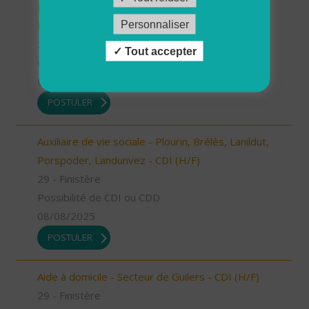
Ploudalmézeau, Lampaul-Ploudalmézeau, St
Personnaliser
Pabu (H/F)
29 - Finistère
Tout accepter
CDD
08/08/2025
POSTULER
Auxiliaire de vie sociale - Plourin, Brélès, Lanildut,
Porspoder, Landunvez - CDI (H/F)
29 - Finistère
Possibilité de CDI ou CDD
08/08/2025
POSTULER
Aide à domicile - Secteur de Guilers - CDI (H/F)
29 - Finistère