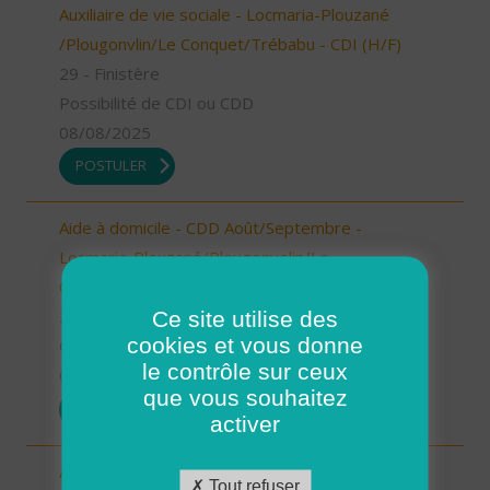
Auxiliaire de vie sociale - Locmaria-Plouzané
/Plougonvlin/Le Conquet/Trébabu - CDI (H/F)
29 - Finistère
Possibilité de CDI ou CDD
08/08/2025
POSTULER
Aide à domicile - CDD Août/Septembre -
Locmaria-Plouzané/Plougonvelin/Le
Conquet/Trébabu (H/F)
Ce site utilise des
29 - Finistère
cookies et vous donne
CDD
le contrôle sur ceux
08/08/2025
que vous souhaitez
POSTULER
activer
Aide à domicile - CDD Août/Septembre -
Tout refuser