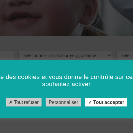
ise des cookies et vous donne le contrôle sur 
souhaitez activer
cliquez ici !
Pour voir les offres d'emploi de votre département,
Tout refuser
Personnaliser
Tout accepter
récédent
…
10
11
12
13
14
15