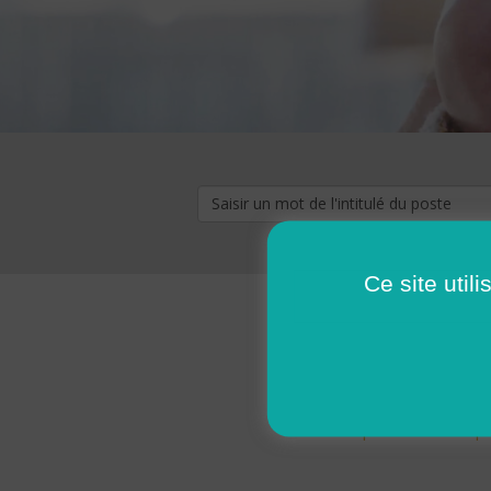
Ce site util
« premier
‹ p
Pages