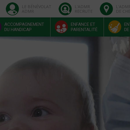
LE BÉNÉVOLAT
L'ADMR
L'ADM
ADMR
RECRUTE
DE CH
ACCOMPAGNEMENT
ENFANCE ET
EN
DU HANDICAP
PARENTALITÉ
DE