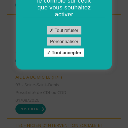
le contrôle sur ceux
POSTULER
que vous souhaitez
activer
TECHNICIEN D’INTERVENTION SOCIALE ET
FAMILIALE (H/F)
Tout refuser
24 - Dordogne
Personnaliser
Possibilité de CDI ou CDD
01/08/2026
Tout accepter
POSTULER
AIDE A DOMICILE (H/F)
93 - Seine-Saint-Denis
Possibilité de CDI ou CDD
01/08/2026
POSTULER
TECHNICIEN D’INTERVENTION SOCIALE ET