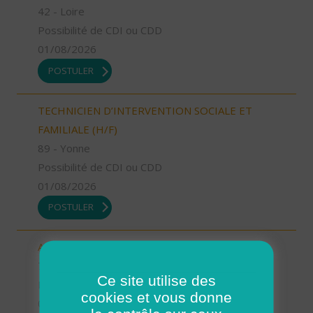
42 - Loire
Possibilité de CDI ou CDD
01/08/2026
POSTULER
TECHNICIEN D’INTERVENTION SOCIALE ET
FAMILIALE (H/F)
89 - Yonne
Possibilité de CDI ou CDD
01/08/2026
POSTULER
AIDE SOIGNANT (H/F)
76 - Seine-Maritime
Ce site utilise des
Possibilité de CDI ou CDD
cookies et vous donne
01/08/2026