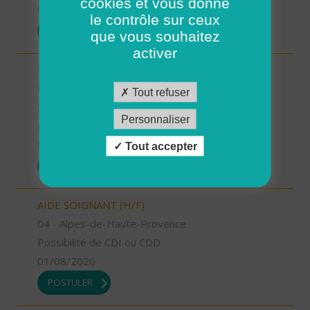
cookies et vous donne
01/08/2026
le contrôle sur ceux
POSTULER
que vous souhaitez
activer
TECHNICIEN D’INTERVENTION SOCIALE ET
FAMILIALE (H/F)
Tout refuser
31 - Haute-Garonne
Personnaliser
Possibilité de CDI ou CDD
01/08/2026
Tout accepter
POSTULER
AIDE SOIGNANT (H/F)
04 - Alpes-de-Haute-Provence
Possibilité de CDI ou CDD
01/08/2026
POSTULER