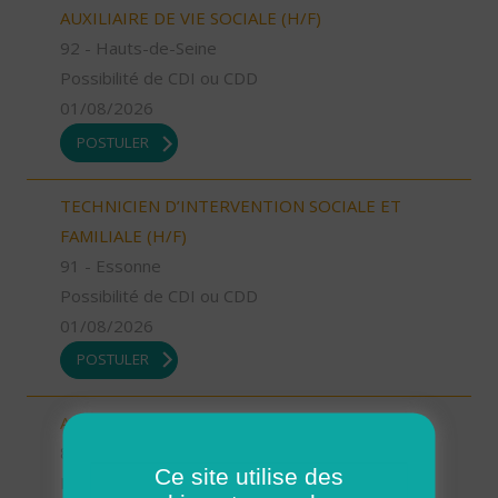
AUXILIAIRE DE VIE SOCIALE (H/F)
92 - Hauts-de-Seine
Possibilité de CDI ou CDD
01/08/2026
POSTULER
TECHNICIEN D’INTERVENTION SOCIALE ET
FAMILIALE (H/F)
91 - Essonne
Possibilité de CDI ou CDD
01/08/2026
POSTULER
AIDE SOIGNANT (H/F)
81 - Tarn
Ce site utilise des
Possibilité de CDI ou CDD