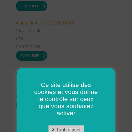
POSTULER
Aide à domicile LE CRES (H/F)
34 - Hérault
CDI
03/08/2026
POSTULER
Aide à domicile GANGES (H/F)
34 - Hérault
Ce site utilise des
CDD
cookies et vous donne
03/08/2026
le contrôle sur ceux
que vous souhaitez
POSTULER
activer
Auxiliaire de vie GANGES (H/F)
34 - Hérault
Tout refuser