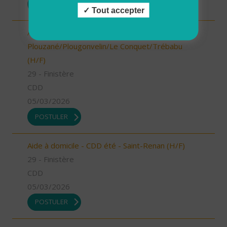
POSTULER
Tout accepter
Aide à domicile - CDD été - Locmaria-
Plouzané/Plougonvelin/Le Conquet/Trébabu
(H/F)
29 - Finistère
CDD
05/03/2026
POSTULER
Aide à domicile - CDD été - Saint-Renan (H/F)
29 - Finistère
CDD
05/03/2026
POSTULER