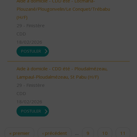
Aide à domicile - CDD été - Locmaria-
Plouzané/Plougonvelin/Le Conquet/Trébabu
(H/F)
29 - Finistère
CDD
18/02/2026
POSTULER
Aide à domicile - CDD été - Ploudalmézeau,
Lampaul-Ploudalmézeau, St Pabu (H/F)
29 - Finistère
CDD
18/02/2026
POSTULER
« premier
‹ précédent
…
9
10
11
Pages