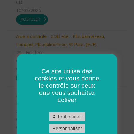
CDI
10/03/2026
POSTULER
Aide à domicile - CDD été - Ploudalmézeau,
Lampaul-Ploudalmézeau, St Pabu (H/F)
29 - Finistère
CDD
05/03/2026
Ce site utilise des
cookies et vous donne
POSTULER
le contrôle sur ceux
que vous souhaitez
Aide à domicile - CDD été - Plouarzel/Lampaul-
activer
Plouarzel/Ploumoguer (H/F)
29 - Finistère
Tout refuser
CDD
05/03/2026
Personnaliser