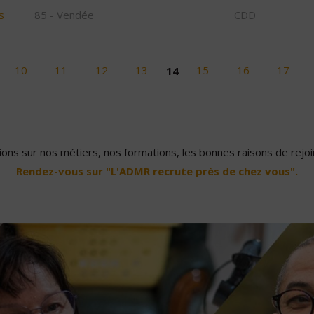
s
85 - Vendée
CDD
10
11
12
13
14
15
16
17
ons sur nos métiers, nos formations, les bonnes raisons de rejoin
Rendez-vous sur "L'ADMR recrute près de chez vous".