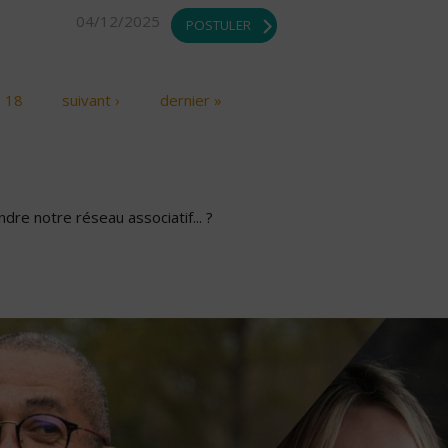
04/12/2025
POSTULER
18
suivant ›
dernier »
dre notre réseau associatif... ?