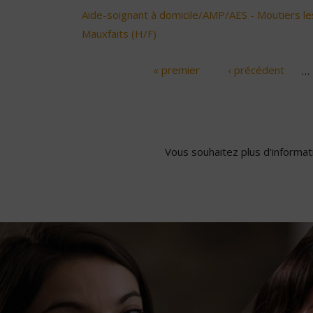
Aide-soignant à domicile/AMP/AES - Moutiers le
Mauxfaits (H/F)
« premier
‹ précédent
…
Pages
Vous souhaitez plus d'informati