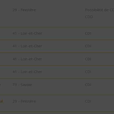
29 - Finistère
Possibilité de C
CDD
41 - Loir-et-Cher
CDI
41 - Loir-et-Cher
CDI
41 - Loir-et-Cher
CDI
41 - Loir-et-Cher
CDI
e
73 - Savoie
CDI
al
29 - Finistère
CDI