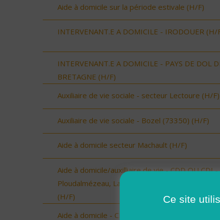
Aide à domicile sur la période estivale (H/F)
INTERVENANT.E A DOMICILE - IRODOUER (H/F
INTERVENANT.E A DOMICILE - PAYS DE DOL D
BRETAGNE (H/F)
Auxiliaire de vie sociale - secteur Lectoure (H/F)
Auxiliaire de vie sociale - Bozel (73350) (H/F)
Aide à domicile secteur Machault (H/F)
Aide à domicile/auxilliaire de vie - CDD OU CDI -
Ploudalmézeau, Lampaul-Ploudalmézeau, St Pa
(H/F)
Ce site util
Aide à domicile - CDD ou CDI - Plouarzel/Lampau