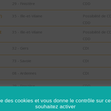
29 - Finistère
CDD
)
35 - Ille-et-Vilaine
Possibilité de C
CDD
E
35 - Ille-et-Vilaine
Possibilité de C
CDD
32 - Gers
CDI
73 - Savoie
CDI
08 - Ardennes
CDI
29 - Finistère
CDD
bu
ise des cookies et vous donne le contrôle sur 
souhaitez activer
l-
29 - Finistère
CDD