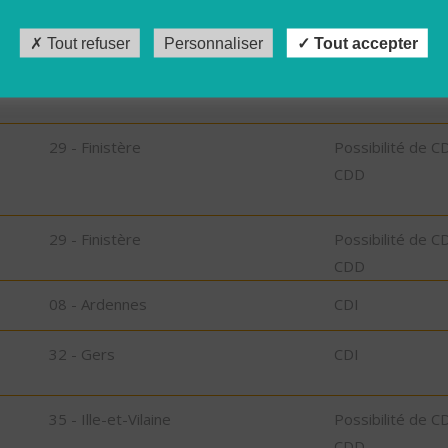
Tout refuser
Personnaliser
Tout accepter
,
29 - Finistère
Possibilité de C
CDD
29 - Finistère
Possibilité de C
CDD
29 - Finistère
Possibilité de C
CDD
08 - Ardennes
CDI
32 - Gers
CDI
35 - Ille-et-Vilaine
Possibilité de C
CDD