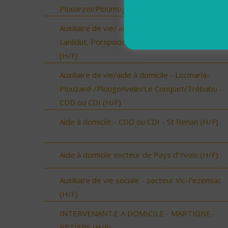
Plouarzel/Ploumoguer (H/F)
Auxiliaire de vie/ aide à domicile - Plourin, Brélès
Lanildut, Porspoder, Landunvez - CDI ou CDD
(H/F)
Auxiliaire de vie/aide à domicile - Locmaria-
Plouzané /Plougonvelin/Le Conquet/Trébabu -
CDD ou CDI (H/F)
Aide à domicile - CDD ou CDI - St Renan (H/F)
Aide à domicile secteur de Pays d'Yvois (H/F)
Auxiliaire de vie sociale - secteur Vic-Fezensac
(H/F)
INTERVENANT.E A DOMICILE - MARTIGNE-
RETIERS (H/F)