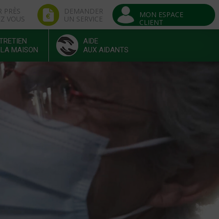
R PRÈS
DEMANDER
MON ESPACE
EZ VOUS
UN SERVICE
CLIENT
TRETIEN
AIDE
 LA MAISON
AUX AIDANTS