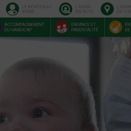
LE BÉNÉVOLAT
L'ADMR
L'ADM
ADMR
RECRUTE
DE CH
ACCOMPAGNEMENT
ENFANCE ET
EN
DU HANDICAP
PARENTALITÉ
DE