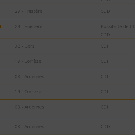
29 - Finistère
CDD
l
29 - Finistère
Possibilité de C
CDD
32 - Gers
CDI
19 - Corrèze
CDI
08 - Ardennes
CDI
19 - Corrèze
CDI
08 - Ardennes
CDI
08 - Ardennes
CDD