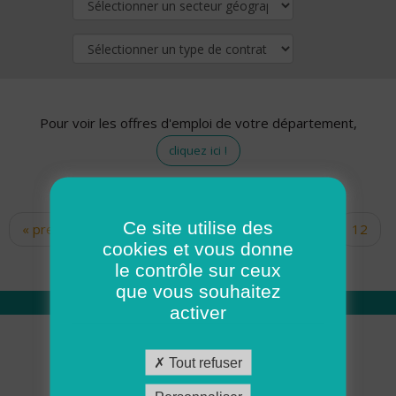
Pour voir les offres d'emploi de votre département,
cliquez ici !
Ce site utilise des
« premier
‹ précédent
…
10
11
12
Pages
cookies et vous donne
13
14
15
16
17
18
le contrôle sur ceux
que vous souhaitez
activer
Qui sommes nous
Tout refuser
Académie ADMR