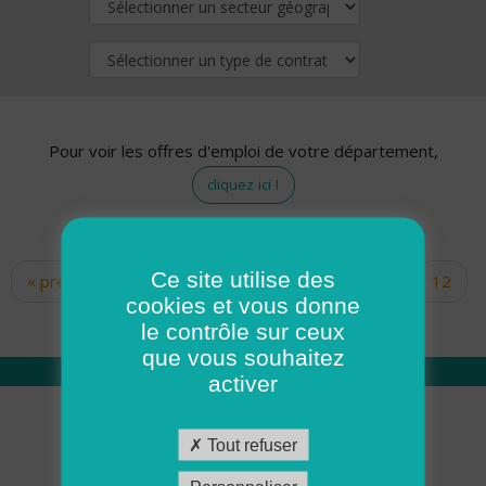
Pour voir les offres d'emploi de votre département,
cliquez ici !
Ce site utilise des
« premier
‹ précédent
…
10
11
12
Pages
cookies et vous donne
13
14
15
16
17
18
le contrôle sur ceux
que vous souhaitez
activer
Qui sommes nous
Tout refuser
Académie ADMR