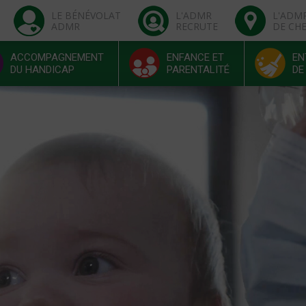
LE BÉNÉVOLAT
L'ADMR
L'ADM
ADMR
RECRUTE
DE CH
ACCOMPAGNEMENT
ENFANCE ET
EN
DU HANDICAP
PARENTALITÉ
DE