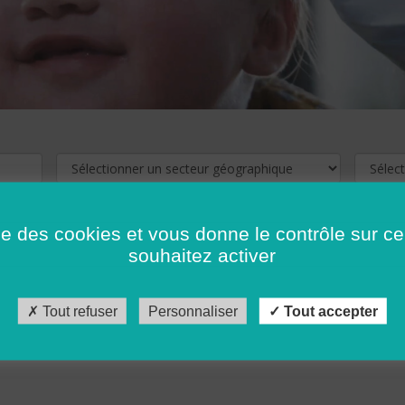
ise des cookies et vous donne le contrôle sur 
souhaitez activer
cliquez ici !
Pour voir les offres d'emploi de votre département,
Tout refuser
Personnaliser
Tout accepter
récédent
…
10
11
12
13
14
15