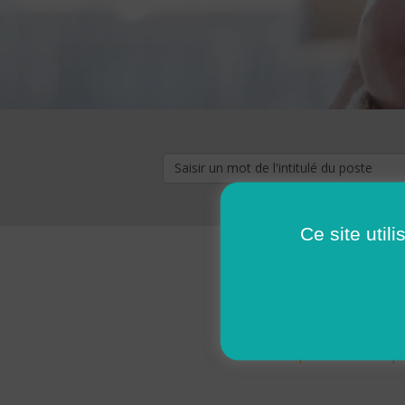
Ce site util
« premier
‹ p
Pages