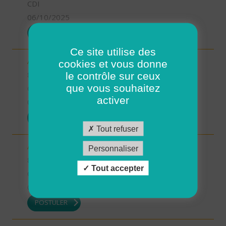
CDI
06/10/2025
POSTULER
Ce site utilise des
Aide à domicile - Secteur Pouzauges (H/F)
cookies et vous donne
le contrôle sur ceux
85 - Vendée
que vous souhaitez
CDI
activer
06/10/2025
POSTULER
Tout refuser
Aide-soignant à domicile - Chantonnay (H/F)
Personnaliser
85 - Vendée
Tout accepter
CDI
06/10/2025
POSTULER