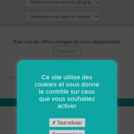
Pour voir les offres d'emploi de votre département,
cliquez ici !
Ce site utilise des
« premier
‹ précédent
…
10
11
12
Pages
cookies et vous donne
13
14
15
16
17
18
le contrôle sur ceux
que vous souhaitez
activer
Qui sommes nous
Tout refuser
Académie ADMR