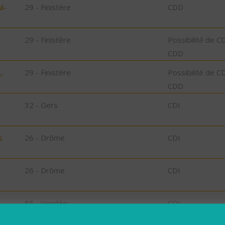
l-
29 - Finistère
CDD
29 - Finistère
Possibilité de C
CDD
,
29 - Finistère
Possibilité de C
CDD
32 - Gers
CDI
s
26 - Drôme
CDI
26 - Drôme
CDI
85 - Vendée
CDI