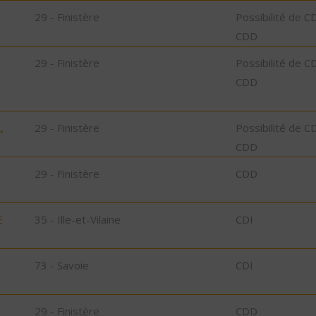
29 - Finistère
Possibilité de C
CDD
29 - Finistère
Possibilité de C
CDD
,
29 - Finistère
Possibilité de C
CDD
29 - Finistère
CDD
E
35 - Ille-et-Vilaine
CDI
73 - Savoie
CDI
29 - Finistère
CDD