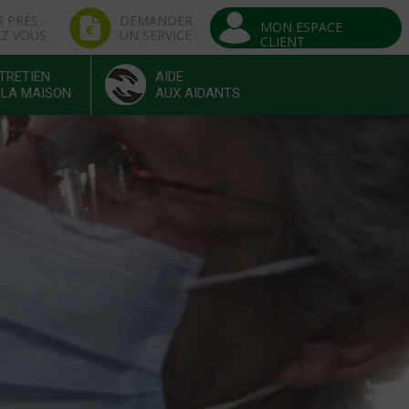
R PRÈS
DEMANDER
MON ESPACE
EZ VOUS
UN SERVICE
CLIENT
TRETIEN
AIDE
 LA MAISON
AUX AIDANTS