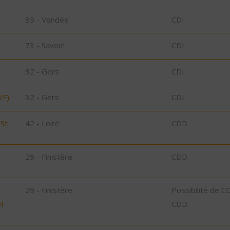
85 - Vendée
CDI
73 - Savoie
CDI
32 - Gers
CDI
/F)
32 - Gers
CDI
/St
42 - Loire
CDD
29 - Finistère
CDD
29 - Finistère
Possibilité de C
I
CDD