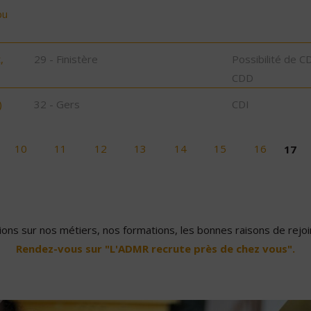
bu
,
29 - Finistère
Possibilité de C
CDD
)
32 - Gers
CDI
10
11
12
13
14
15
16
17
ons sur nos métiers, nos formations, les bonnes raisons de rejoin
Rendez-vous sur "L'ADMR recrute près de chez vous".