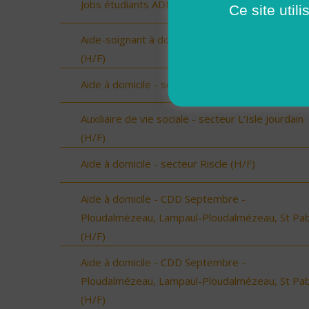
Jobs étudiants ADMR 35 (H/F)
Ce site util
Aide-soignant à domicile - Chantonnay (Vendée)
(H/F)
Aide à domicile - secteur Beaumarchès (H/F)
Auxiliaire de vie sociale - secteur L'Isle Jourdain
(H/F)
Aide à domicile - secteur Riscle (H/F)
Aide à domicile - CDD Septembre -
Ploudalmézeau, Lampaul-Ploudalmézeau, St Pa
(H/F)
Aide à domicile - CDD Septembre -
Ploudalmézeau, Lampaul-Ploudalmézeau, St Pa
(H/F)