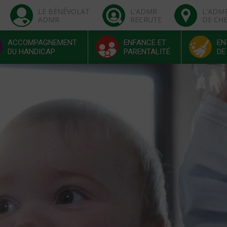
LE BÉNÉVOLAT
L'ADMR
L'ADM
ADMR
RECRUTE
DE CH
ACCOMPAGNEMENT
ENFANCE ET
EN
DU HANDICAP
PARENTALITÉ
DE