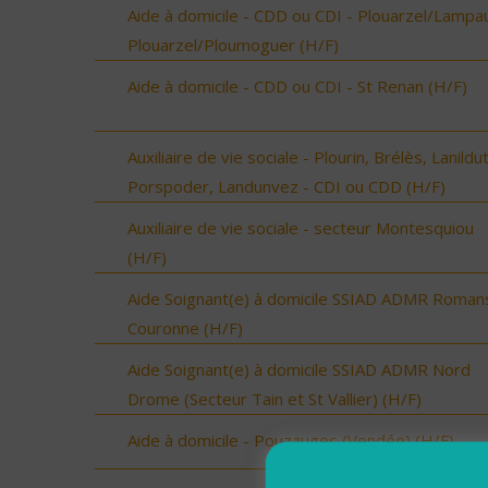
Aide à domicile - CDD ou CDI - Plouarzel/Lampau
Plouarzel/Ploumoguer (H/F)
Aide à domicile - CDD ou CDI - St Renan (H/F)
Auxiliaire de vie sociale - Plourin, Brélès, Lanildut
Porspoder, Landunvez - CDI ou CDD (H/F)
Auxiliaire de vie sociale - secteur Montesquiou
(H/F)
Aide Soignant(e) à domicile SSIAD ADMR Roman
Couronne (H/F)
Aide Soignant(e) à domicile SSIAD ADMR Nord
Drome (Secteur Tain et St Vallier) (H/F)
Aide à domicile - Pouzauges (Vendée) (H/F)