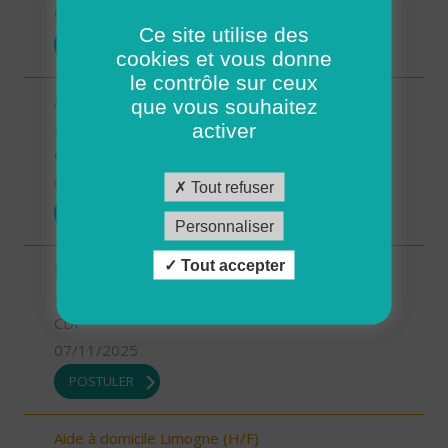
07/11/2025
Ce site utilise des
POSTULER
cookies et vous donne
le contrôle sur ceux
Aide-soignant.e Limogne en Quercy (H/F)
que vous souhaitez
46 - Lot
activer
CDD
07/11/2025
Tout refuser
POSTULER
Personnaliser
Tout accepter
Responsable du développement (H/F)
46 - Lot
CDI
07/11/2025
POSTULER
Aide à domicile Limogne (H/F)