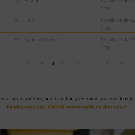
91 - Essonne
Possibilité de C
CDD
81 - Tarn
Possibilité de C
CDD
31 - Haute-Garonne
Possibilité de C
CDD
1
2
3
4
5
6
7
8
9
…
ons sur nos métiers, nos formations, les bonnes raisons de rejoin
Rendez-vous sur "L'ADMR recrute près de chez vous".