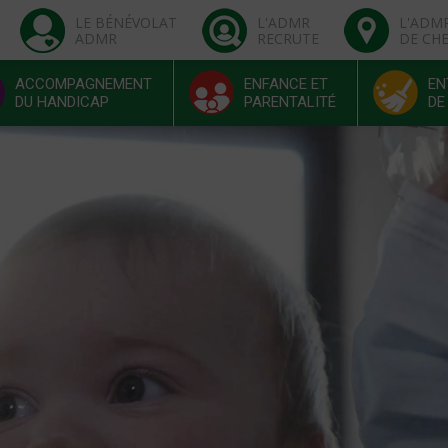
LE BÉNÉVOLAT
L'ADMR
L'ADM
ADMR
RECRUTE
DE CH
ACCOMPAGNEMENT
ENFANCE ET
EN
DU HANDICAP
PARENTALITÉ
DE