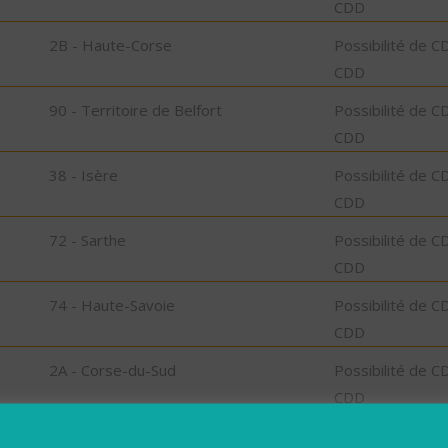
CDD
2B - Haute-Corse
Possibilité de C
CDD
90 - Territoire de Belfort
Possibilité de C
CDD
38 - Isère
Possibilité de C
CDD
72 - Sarthe
Possibilité de C
CDD
74 - Haute-Savoie
Possibilité de C
CDD
2A - Corse-du-Sud
Possibilité de C
CDD
30 - Gard
Possibilité de C