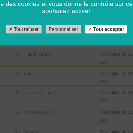
ise des cookies et vous donne le contrôle sur 
CDD
souhaitez activer
89 - Yonne
Possibilité de C
CDD
Tout refuser
Personnaliser
Tout accepter
37 - Indre-et-Loire
Possibilité de C
CDD
70 - Haute-Saône
Possibilité de C
CDD
18 - Cher
Possibilité de C
CDD
47 - Lot-et-Garonne
Possibilité de C
CDD
2A - Corse-du-Sud
Possibilité de C
CDD
85 - Vendée
Possibilité de C