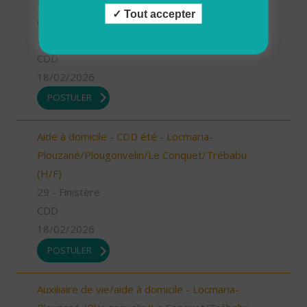
Plourin/Brélès/Lanildut/Porspoder/Landunvez
Tout accepter
(H/F)
29 - Finistère
CDD
18/02/2026
POSTULER
Aide à domicile - CDD été - Locmaria-
Plouzané/Plougonvelin/Le Conquet/Trébabu
(H/F)
29 - Finistère
CDD
18/02/2026
POSTULER
Auxiliaire de vie/aide à domicile - Locmaria-