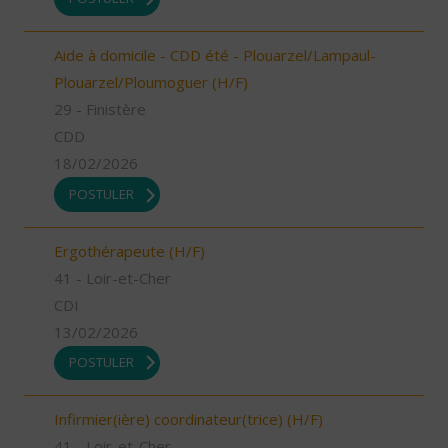
Aide à domicile - CDD été - Plouarzel/Lampaul-
Plouarzel/Ploumoguer (H/F)
29 - Finistère
CDD
18/02/2026
POSTULER
Ergothérapeute (H/F)
41 - Loir-et-Cher
CDI
13/02/2026
POSTULER
Infirmier(ière) coordinateur(trice) (H/F)
41 - Loir-et-Cher