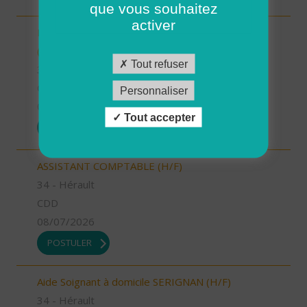
que vous souhaitez
activer
INTERVENANT.E A DOMICILE - VAL D'ANAST
(H/F)
Tout refuser
35 - Ille-et-Vilaine
CDI
Personnaliser
09/07/2026
Tout accepter
POSTULER
ASSISTANT COMPTABLE (H/F)
34 - Hérault
CDD
08/07/2026
POSTULER
Aide Soignant à domicile SERIGNAN (H/F)
34 - Hérault