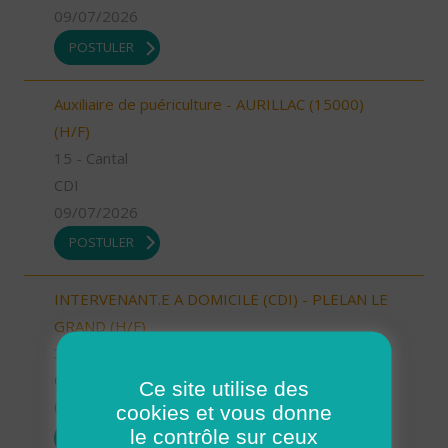
09/07/2026
POSTULER
Auxiliaire de puériculture - AURILLAC (15000)
(H/F)
15 - Cantal
CDI
09/07/2026
POSTULER
INTERVENANT.E A DOMICILE (CDI) - PLELAN LE
GRAND (H/F)
35 - Ille-et-Vilaine
CDI
Ce site utilise des
09/07/2026
cookies et vous donne
le contrôle sur ceux
POSTULER