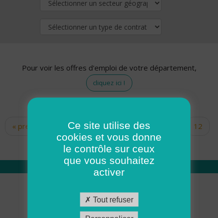
Pour voir les offres d'emploi de votre département,
cliquez ici !
Ce site utilise des
« premier
‹ précédent
…
10
11
12
Pages
cookies et vous donne
13
14
15
16
17
18
le contrôle sur ceux
que vous souhaitez
activer
Qui sommes nous
Tout refuser
Académie ADMR