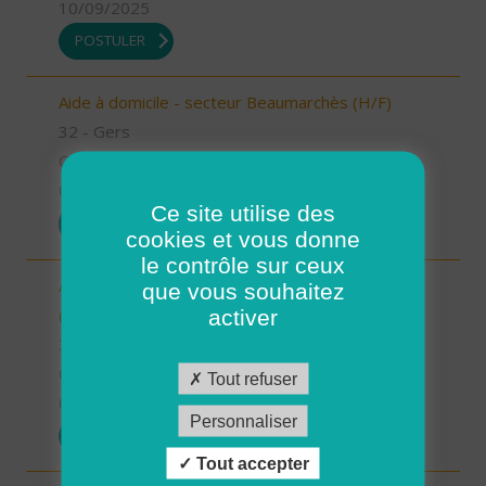
10/09/2025
POSTULER
Aide à domicile - secteur Beaumarchès (H/F)
32 - Gers
CDI
08/09/2025
Ce site utilise des
POSTULER
cookies et vous donne
le contrôle sur ceux
Auxiliaire de vie sociale - secteur L'Isle Jourdain
que vous souhaitez
(H/F)
activer
32 - Gers
CDI
Tout refuser
04/09/2025
Personnaliser
POSTULER
Tout accepter