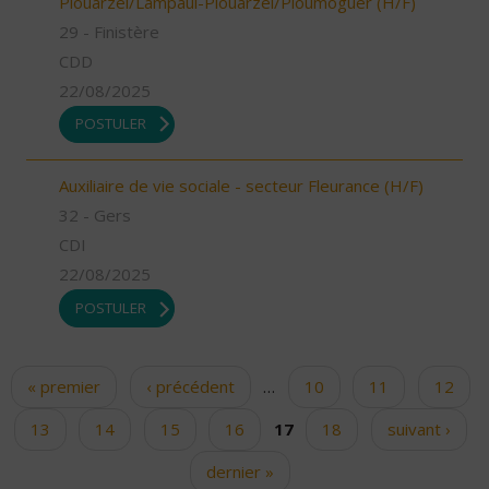
Plouarzel/Lampaul-Plouarzel/Ploumoguer (H/F)
29 - Finistère
CDD
22/08/2025
POSTULER
Auxiliaire de vie sociale - secteur Fleurance (H/F)
32 - Gers
CDI
22/08/2025
POSTULER
« premier
‹ précédent
…
10
11
12
Pages
13
14
15
16
17
18
suivant ›
dernier »