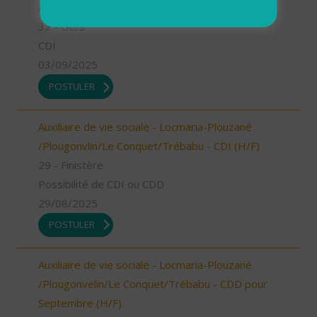
Aide à domicile - secteur Riscle (H/F)
32 - Gers
CDI
03/09/2025
POSTULER
Auxiliaire de vie sociale - Locmaria-Plouzané
/Plougonvlin/Le Conquet/Trébabu - CDI (H/F)
29 - Finistère
Possibilité de CDI ou CDD
29/08/2025
POSTULER
Auxiliaire de vie sociale - Locmaria-Plouzané
/Plougonvelin/Le Conquet/Trébabu - CDD pour
Septembre (H/F)