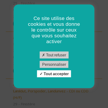
29 - Finistère
CDD
26/12/2025
Ce site utilise des
cookies et vous donne
POSTULER
le contrôle sur ceux
que vous souhaitez
Aide à domicile - CDD ou CDI -
activer
Plouarzel/Lampaul-Plouarzel/Ploumoguer (H/F)
29 - Finistère
Tout refuser
CDD
26/12/2025
Personnaliser
POSTULER
Tout accepter
Auxiliaire de vie/ aide à domicile - Plourin, Brélès,
Lanildut, Porspoder, Landunvez - CDI ou CDD
(H/F)
29 - Finistère