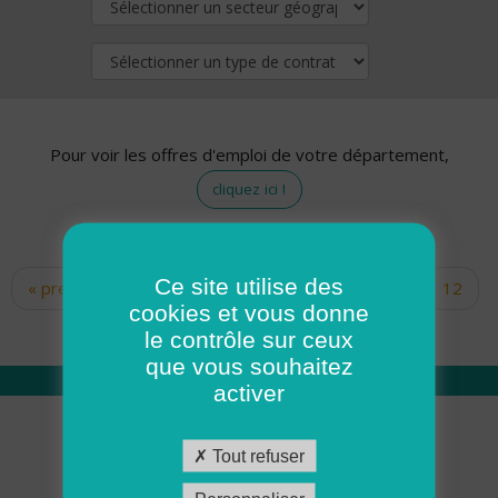
Pour voir les offres d'emploi de votre département,
cliquez ici !
Ce site utilise des
« premier
‹ précédent
…
10
11
12
Pages
cookies et vous donne
13
14
15
16
17
18
le contrôle sur ceux
que vous souhaitez
activer
Qui sommes nous
Tout refuser
Académie ADMR