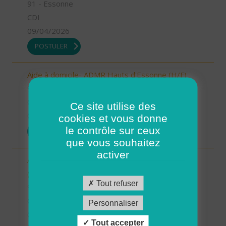
91 - Essonne
CDI
09/04/2026
POSTULER
Aide à domicile- ADMR Hauts d'Essonne (H/F)
91 - Essonne
CDI
Ce site utilise des
09/04/2026
cookies et vous donne
le contrôle sur ceux
POSTULER
que vous souhaitez
activer
Aide à domicile - ADMR du Canton de Limours
(H/F)
Tout refuser
91 - Essonne
CDI
Personnaliser
09/04/2026
Tout accepter