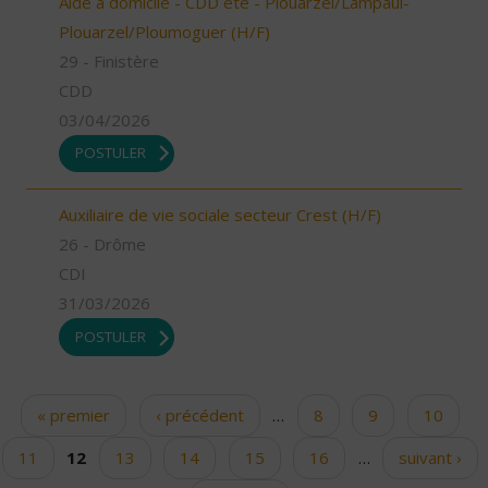
Aide à domicile - CDD été - Plouarzel/Lampaul-
Plouarzel/Ploumoguer (H/F)
29 - Finistère
CDD
03/04/2026
POSTULER
Auxiliaire de vie sociale secteur Crest (H/F)
26 - Drôme
CDI
31/03/2026
POSTULER
« premier
‹ précédent
…
8
9
10
Pages
11
12
13
14
15
16
…
suivant ›