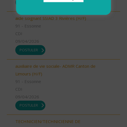
POSTULER
aide soignant SSIAD 3 Rivières (H/F)
91 - Essonne
CDI
09/04/2026
POSTULER
auxiliaire de vie sociale- ADMR Canton de
Limours (H/F)
91 - Essonne
CDI
09/04/2026
POSTULER
TECHNICIEN/TECHNICIENNE DE