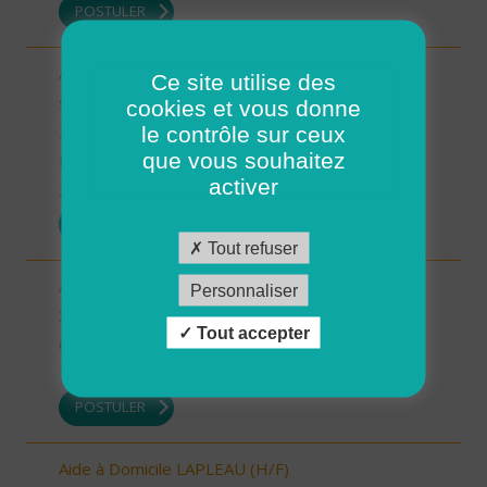
POSTULER
Auxiliaire de Vie/Accompagnant Educatif et Social
Ce site utilise des
sur ROSCOFF (H/F)
cookies et vous donne
le contrôle sur ceux
29 - Finistère
que vous souhaitez
Possibilité de CDI ou CDD
activer
22/12/2025
POSTULER
Tout refuser
Auxiliaire de vie sociale - secteur Estang (H/F)
Personnaliser
32 - Gers
Tout accepter
CDI
19/12/2025
POSTULER
Aide à Domicile LAPLEAU (H/F)