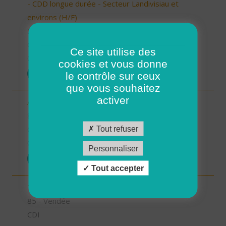
- CDD longue durée - Secteur Landivisiau et
environs (H/F)
29 - Finistère
CDD
Ce site utilise des
07/10/2025
cookies et vous donne
POSTULER
le contrôle sur ceux
que vous souhaitez
activer
Aide-soignant à domicile - Chantonnay (H/F)
85 - Vendée
Tout refuser
CDI
06/10/2025
Personnaliser
POSTULER
Tout accepter
Technicien d'intervention social et familiale (H/F)
85 - Vendée
CDI