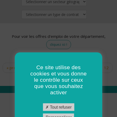
Pour voir les offres d'emploi de votre département,
cliquez ici !
Ce site utilise des
« premier
‹ précédent
…
10
11
12
Pages
cookies et vous donne
13
14
15
16
17
18
le contrôle sur ceux
que vous souhaitez
activer
Qui sommes nous
Tout refuser
Académie ADMR