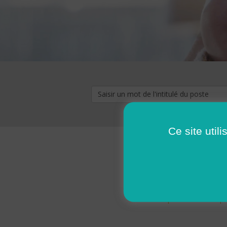
Ce site util
« premier
‹ p
Pages