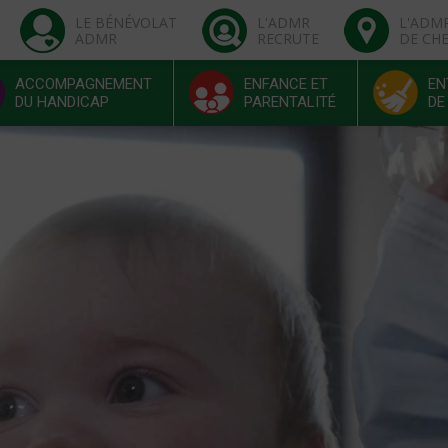
LE BÉNÉVOLAT
L'ADMR
L'ADM
ADMR
RECRUTE
DE CH
ACCOMPAGNEMENT
ENFANCE ET
EN
DU HANDICAP
PARENTALITÉ
DE