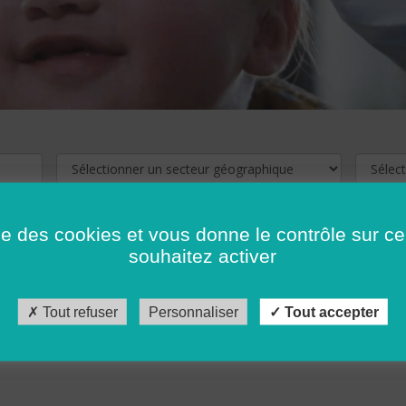
ise des cookies et vous donne le contrôle sur 
souhaitez activer
cliquez ici !
Pour voir les offres d'emploi de votre département,
Tout refuser
Personnaliser
Tout accepter
récédent
…
10
11
12
13
14
15