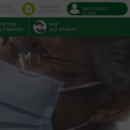
R PRÈS
DEMANDER
MON ESPACE
EZ VOUS
UN SERVICE
CLIENT
TRETIEN
AIDE
 LA MAISON
AUX AIDANTS