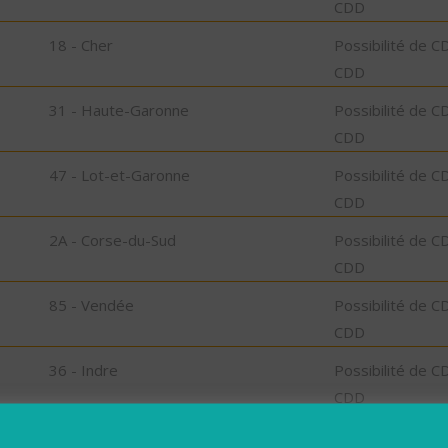
CDD
18 - Cher
Possibilité de C
CDD
31 - Haute-Garonne
Possibilité de C
CDD
47 - Lot-et-Garonne
Possibilité de C
CDD
2A - Corse-du-Sud
Possibilité de C
CDD
85 - Vendée
Possibilité de C
CDD
36 - Indre
Possibilité de C
CDD
06 - Alpes-Maritimes
Possibilité de C