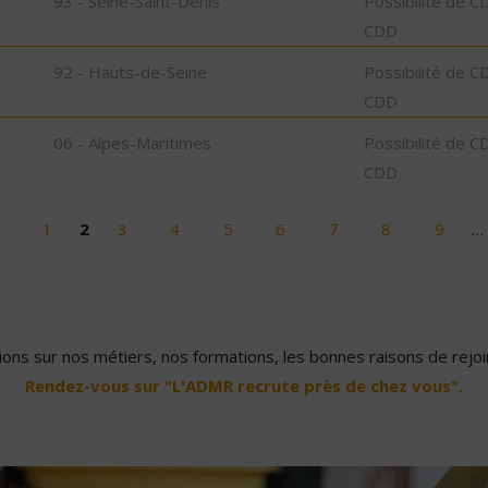
93 - Seine-Saint-Denis
Possibilité de C
CDD
92 - Hauts-de-Seine
Possibilité de C
CDD
06 - Alpes-Maritimes
Possibilité de C
CDD
1
2
3
4
5
6
7
8
9
…
ons sur nos métiers, nos formations, les bonnes raisons de rejoin
Rendez-vous sur "L'ADMR recrute près de chez vous".