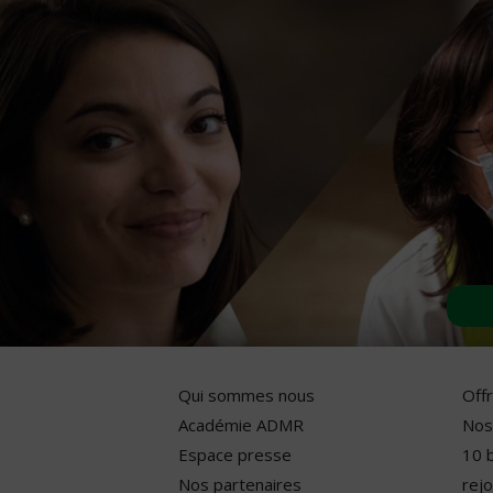
Qui sommes nous
Off
Académie ADMR
Nos
Espace presse
10 
Nos partenaires
rejo