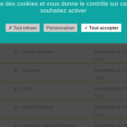
ise des cookies et vous donne le contrôle sur 
CDD
souhaitez activer
76 - Seine-Maritime
Possibilité de C
CDD
Tout refuser
Personnaliser
Tout accepter
15 - Cantal
Possibilité de C
CDD
92 - Hauts-de-Seine
Possibilité de C
CDD
91 - Essonne
Possibilité de C
CDD
81 - Tarn
Possibilité de C
CDD
31 - Haute-Garonne
Possibilité de C
CDD
04 - Alpes-de-Haute-Provence
Possibilité de C