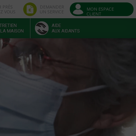
R PRÈS
DEMANDER
MON ESPACE
EZ VOUS
UN SERVICE
CLIENT
TRETIEN
AIDE
 LA MAISON
AUX AIDANTS