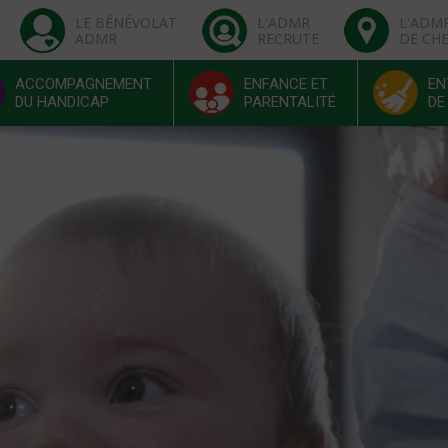
LE BÉNÉVOLAT
L'ADMR
L'ADM
ADMR
RECRUTE
DE CH
ACCOMPAGNEMENT
ENFANCE ET
EN
DU HANDICAP
PARENTALITÉ
DE