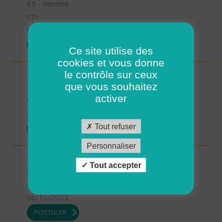
85 - Vendée
CDI
06/10/2025
POSTULER
Ce site utilise des
cookies et vous donne
le contrôle sur ceux
Technicien d'intervention social et familiale (H/F)
que vous souhaitez
85 - Vendée
activer
CDI
06/10/2025
Tout refuser
POSTULER
Personnaliser
Aide à domicile - Secteur Pouzauges (H/F)
Tout accepter
85 - Vendée
CDI
06/10/2025
POSTULER