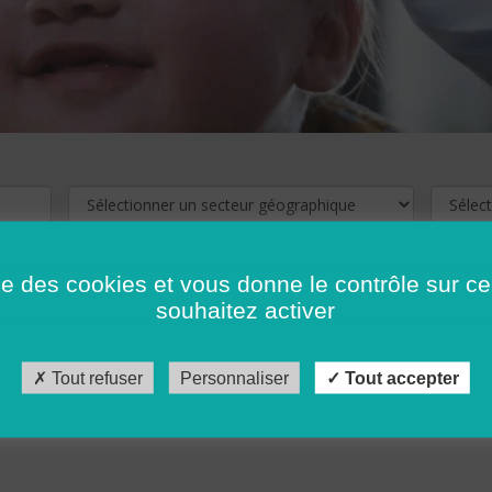
ise des cookies et vous donne le contrôle sur 
souhaitez activer
cliquez ici !
Pour voir les offres d'emploi de votre département,
Tout refuser
Personnaliser
Tout accepter
récédent
…
10
11
12
13
14
15