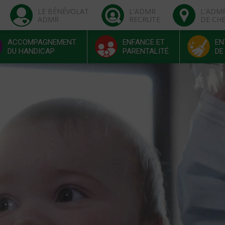
LE BÉNÉVOLAT
L'ADMR
L'ADM
ADMR
RECRUTE
DE CH
ACCOMPAGNEMENT
ENFANCE ET
EN
DU HANDICAP
PARENTALITÉ
DE