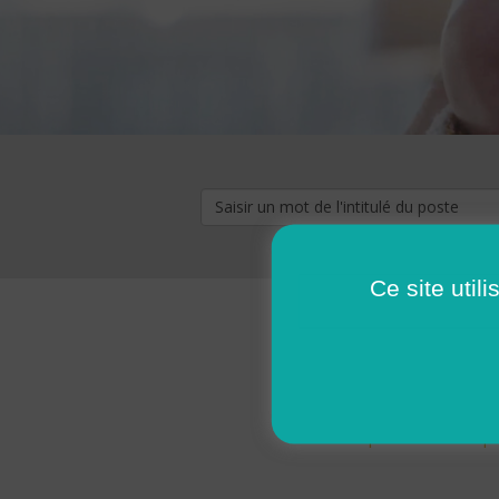
Ce site util
« premier
‹ p
Pages