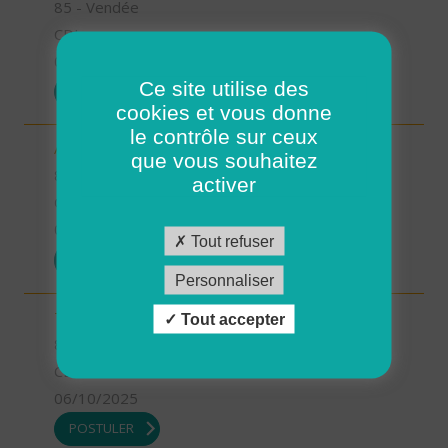
85 - Vendée
CDI
06/10/2025
Ce site utilise des
POSTULER
cookies et vous donne
le contrôle sur ceux
Aide soignant à domicile - Bouin (H/F)
que vous souhaitez
85 - Vendée
activer
CDI
06/10/2025
Tout refuser
POSTULER
Personnaliser
Technicien d'intervention social et familiale (H/F)
Tout accepter
85 - Vendée
CDI
06/10/2025
POSTULER