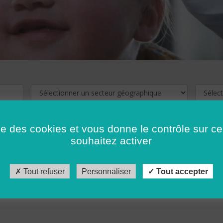
ise des cookies et vous donne le contrôle sur 
souhaitez activer
cliquez ici !
Pour voir les offres d'emploi de votre département,
Tout refuser
Personnaliser
Tout accepter
récédent
…
10
11
12
13
14
15