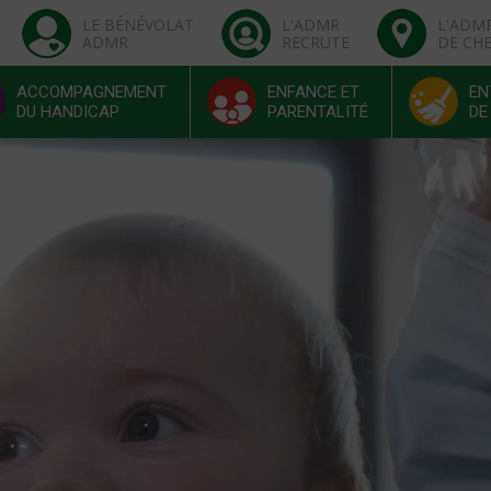
LE BÉNÉVOLAT
L'ADMR
L'ADM
ADMR
RECRUTE
DE CH
ACCOMPAGNEMENT
ENFANCE ET
EN
DU HANDICAP
PARENTALITÉ
DE