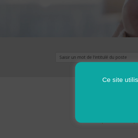
Ce site util
« premier
‹ p
Pages