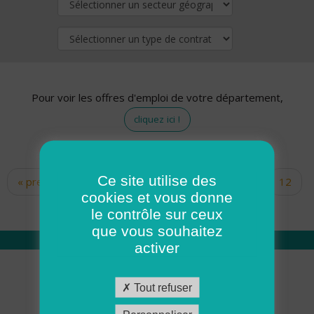
Pour voir les offres d'emploi de votre département,
cliquez ici !
Ce site utilise des
« premier
‹ précédent
…
10
11
12
Pages
cookies et vous donne
13
14
15
16
17
18
le contrôle sur ceux
que vous souhaitez
activer
Qui sommes nous
Tout refuser
Académie ADMR