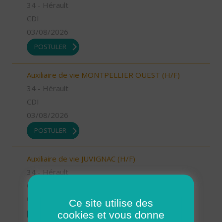
34 - Hérault
CDI
03/08/2026
POSTULER
Auxiliaire de vie MONTPELLIER OUEST (H/F)
34 - Hérault
CDI
03/08/2026
POSTULER
Auxiliaire de vie JUVIGNAC (H/F)
34 - Hérault
CDI
03/08/2026
Ce site utilise des
cookies et vous donne
POSTULER