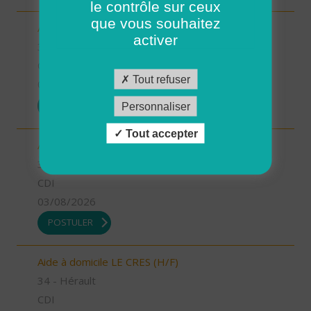
le contrôle sur ceux
que vous souhaitez
Aide à domicile LUNEL (H/F)
activer
34 - Hérault
CDI
Tout refuser
03/08/2026
POSTULER
Personnaliser
Tout accepter
Auxiliaire de vie LE CRES (H/F)
34 - Hérault
CDI
03/08/2026
POSTULER
Aide à domicile LE CRES (H/F)
34 - Hérault
CDI