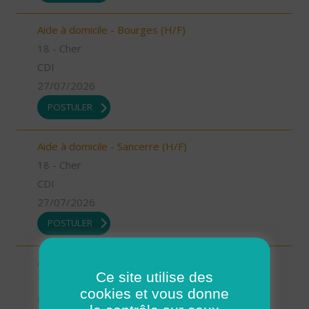
Aide à domicile - Bourges (H/F)
18 - Cher
CDI
27/07/2026
POSTULER
Aide à domicile - Sancerre (H/F)
18 - Cher
CDI
27/07/2026
POSTULER
Aide à domicile - La Chapelle/Henrichemont (H/F)
Ce site utilise des
18 - Cher
cookies et vous donne
CDI