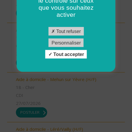
le contrôle sur ceux
27/07/2026
que vous souhaitez
POSTULER
activer
Aide à domicile - Baugy (H/F)
Tout refuser
18 - Cher
Personnaliser
CDI
27/07/2026
Tout accepter
POSTULER
Aide à domicile - Mehun sur Yèvre (H/F)
18 - Cher
CDI
27/07/2026
POSTULER
Aide à domicile - Léré/Vailly (H/F)