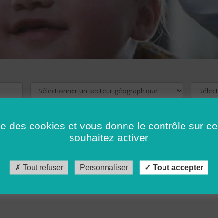
ise des cookies et vous donne le contrôle sur 
souhaitez activer
cliquez ici !
Pour voir les offres d'emploi de votre département,
Tout refuser
Personnaliser
Tout accepter
récédent
…
10
11
12
13
14
15