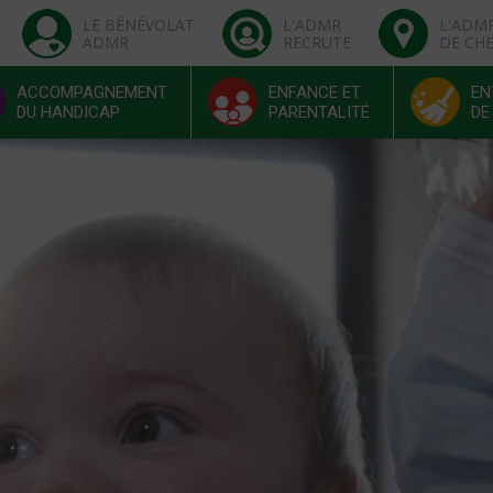
LE BÉNÉVOLAT
L'ADMR
L'ADM
ADMR
RECRUTE
DE CH
ACCOMPAGNEMENT
ENFANCE ET
EN
DU HANDICAP
PARENTALITÉ
DE