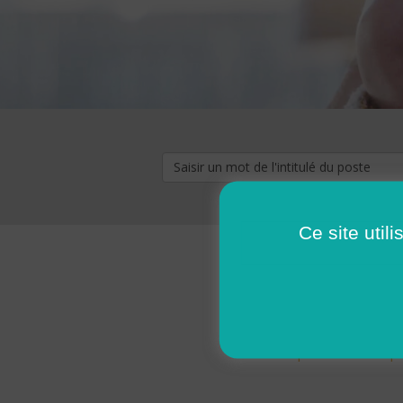
Ce site util
« premier
‹ p
Pages