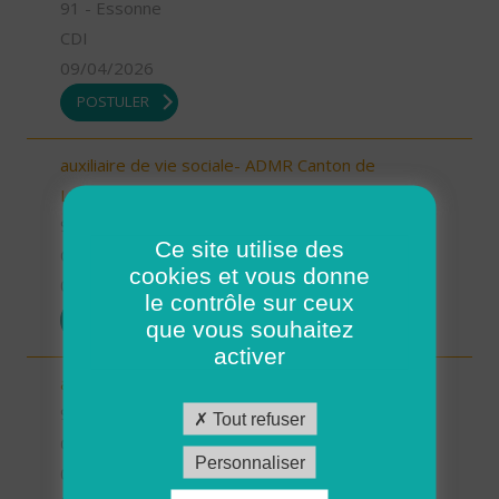
91 - Essonne
CDI
09/04/2026
POSTULER
auxiliaire de vie sociale- ADMR Canton de
Limours (H/F)
91 - Essonne
Ce site utilise des
CDI
cookies et vous donne
09/04/2026
le contrôle sur ceux
POSTULER
que vous souhaitez
activer
auxiliaire de vie sociale- ADMR Papeterie (H/F)
91 - Essonne
Tout refuser
CDI
Personnaliser
09/04/2026