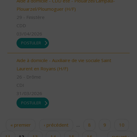
Aide à domicile - CDD été - Plouarzel/Lampaul-
Plouarzel/Ploumoguer (H/F)
29 - Finistère
CDD
03/04/2026
POSTULER
Aide à domicile - Auxiliaire de vie sociale Saint
Laurent en Royans (H/F)
26 - Drôme
CDI
31/03/2026
POSTULER
« premier
‹ précédent
…
8
9
10
Pages
11
12
13
14
15
16
…
suivant ›