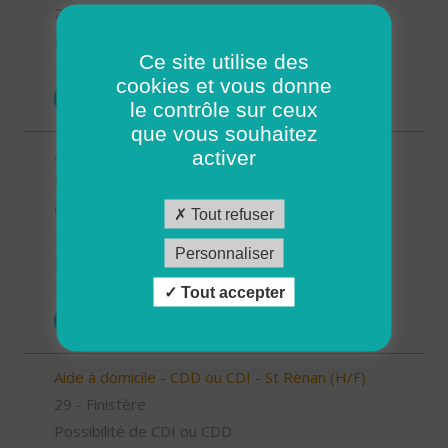
29 - Finistère
Possibilité de CDI ou CDD
Ce site utilise des
26/12/2025
cookies et vous donne
POSTULER
le contrôle sur ceux
que vous souhaitez
Auxiliaire de vie/aide à domicile - Locmaria-
activer
Plouzané /Plougonvelin/Le Conquet/Trébabu -
CDD ou CDI (H/F)
Tout refuser
29 - Finistère
Personnaliser
Possibilité de CDI ou CDD
26/12/2025
Tout accepter
POSTULER
Aide à domicile - CDD ou CDI - St Renan (H/F)
29 - Finistère
Possibilité de CDI ou CDD