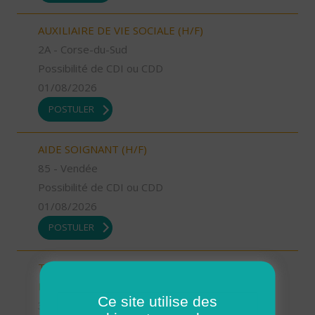
AUXILIAIRE DE VIE SOCIALE (H/F)
2A - Corse-du-Sud
Possibilité de CDI ou CDD
01/08/2026
POSTULER
AIDE SOIGNANT (H/F)
85 - Vendée
Possibilité de CDI ou CDD
01/08/2026
POSTULER
TECHNICIEN D’INTERVENTION SOCIALE ET
FAMILIALE (H/F)
Ce site utilise des
36 - Indre