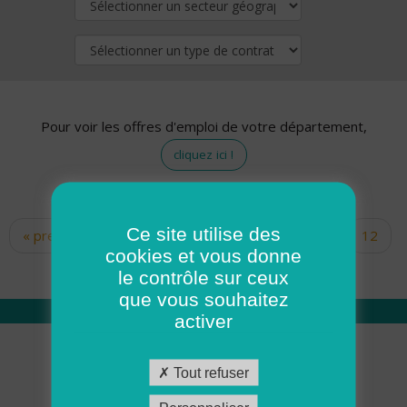
Pour voir les offres d'emploi de votre département,
cliquez ici !
Ce site utilise des
« premier
‹ précédent
…
10
11
12
Pages
cookies et vous donne
13
14
15
16
17
18
le contrôle sur ceux
que vous souhaitez
activer
Qui sommes nous
Tout refuser
Académie ADMR