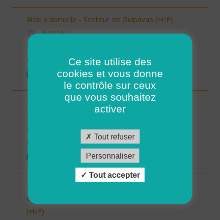
Aide à domicile - Secteur de Guipavas (H/F)
29 - Finistère
CDI
01/07/2025
Ce site utilise des
cookies et vous donne
POSTULER
le contrôle sur ceux
que vous souhaitez
Aide à domicile - Secteur de Guilers - CDI (H/F)
activer
29 - Finistère
CDI
Tout refuser
01/07/2025
Personnaliser
POSTULER
Tout accepter
Auxiliaire de Vie Sociale/Accompagnant Educatif
et Social à domicile - Secteur de Plouzané - CDI
(H/F)