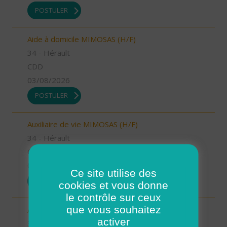
POSTULER
Aide à domicile MIMOSAS (H/F)
34 - Hérault
CDD
03/08/2026
POSTULER
Auxiliaire de vie MIMOSAS (H/F)
34 - Hérault
CDI
03/08/2026
Ce site utilise des
POSTULER
cookies et vous donne
le contrôle sur ceux
que vous souhaitez
Auxiliaire de vie MONTPELLIER OUEST (H/F)
activer
34 - Hérault