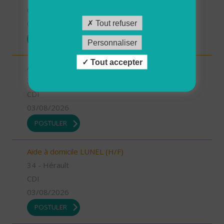
CDI
03/08/2026
Tout refuser
POSTULER
Personnaliser
Tout accepter
Auxiliaire de vie JUVIGNAC (H/F)
34 - Hérault
CDI
03/08/2026
POSTULER
Aide à domicile LUNEL (H/F)
34 - Hérault
CDI
03/08/2026
POSTULER