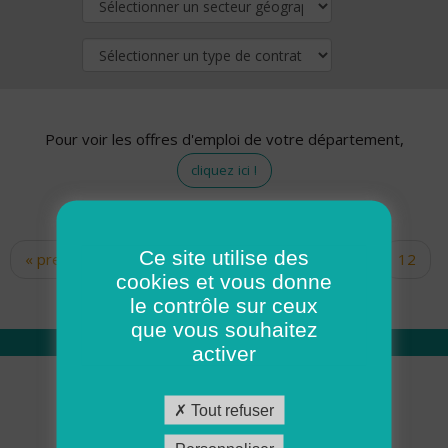
Pour voir les offres d'emploi de votre département,
cliquez ici !
Ce site utilise des
« premier
‹ précédent
…
10
11
12
Pages
cookies et vous donne
13
14
15
16
17
18
le contrôle sur ceux
que vous souhaitez
activer
Qui sommes nous
Tout refuser
Académie ADMR